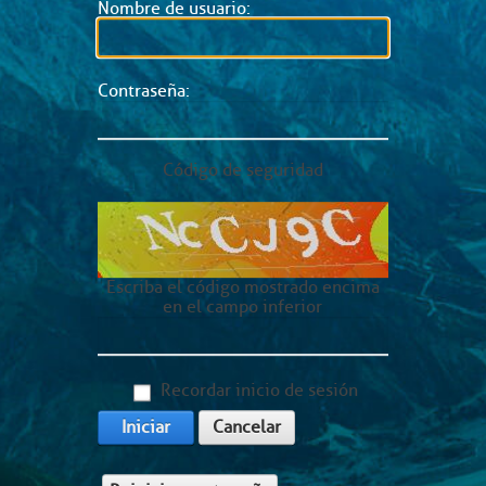
Nombre de usuario:
Contraseña:
Código de seguridad
Escriba el código mostrado encima
en el campo inferior
Recordar inicio de sesión
Iniciar
Cancelar