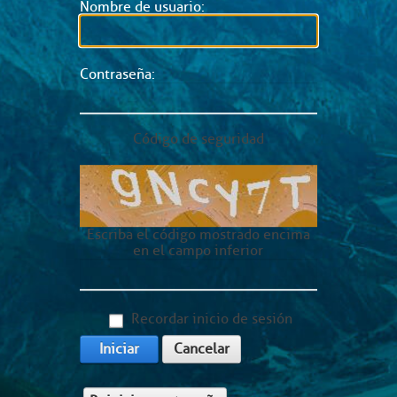
Nombre de usuario:
Contraseña:
Código de seguridad
Escriba el código mostrado encima
en el campo inferior
Recordar inicio de sesión
Iniciar
Cancelar