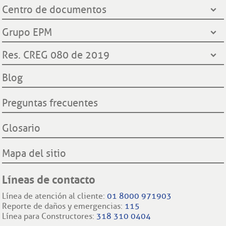
Contact Center
Centro de documentos
Grupo EPM
Oficinas de atención al cliente
Gobernación de Santander
Notificación por aviso
Grupo EPM
Línea Transparente
Contraloría General de Medellín
Ley de protección de datos
¿Quiénes somos?
Res. CREG 080 de 2019
Contraloría General de la República
Transparencia y accesos a información pública
Hechos históricos
Procuraduría General de la Nación
Derechos y deberes clientes y usuarios ESSA
Declaración de cumplimiento reglas de comportamiento
Blog
Proyecto hidroeléctrico Ituango
Superintendencia de Servicios Públicos Domiciliarios SSP
Procedimientos cambio de comercializador y conexión a la
Filiales nacionales
Comisión Regulación de Energía y Gas CREG
red.
Preguntas frecuentes
Filiales internacionales
Glosario
Mapa del sitio
Líneas de contacto
Línea de atención al cliente:
01 8000 971903
Reporte de daños y emergencias:
115
Línea para Constructores:
318 310 0404