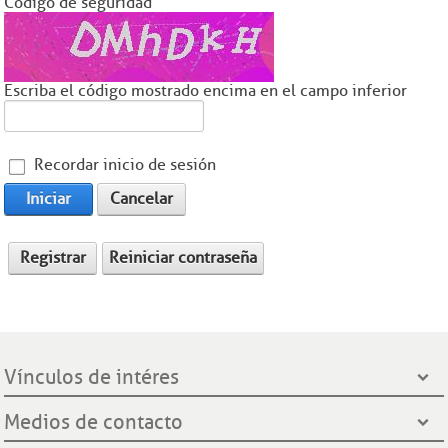
Código de seguridad
Escriba el código mostrado encima en el campo inferior
Recordar inicio de sesión
Iniciar
Cancelar
Registrar
Reiniciar contraseña
Vínculos de intéres
Presidencia de la República
Medios de contacto
Ministerio de Minas y Energía