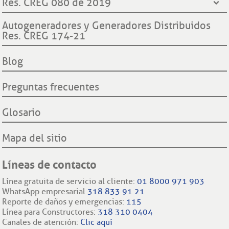
Res. CREG 080 de 2019
Contraloría General de la República
Transparencia y accesos a información pública
Hechos históricos
Procuraduría General de la Nación
Derechos y deberes clientes y usuarios ESSA
Declaración de cumplimiento reglas de comportamiento
Autogeneradores y Generadores Distribuidos
Proyecto hidroeléctrico Ituango
Superintendencia de Servicios Públicos Domiciliarios SSP
Res. CREG 174-21
Procedimientos cambio de comercializador y conexión a la
Filiales nacionales
Comisión Regulación de Energía y Gas CREG
red.
Filiales internacionales
Blog
Preguntas frecuentes
Glosario
Mapa del sitio
Líneas de contacto
Línea gratuita de servicio al cliente:
01 8000 971 903
WhatsApp empresarial
318 833 91 21
Reporte de daños y emergencias:
115
Línea para Constructores:
318 310 0404
Canales de atención:
Clic aquí