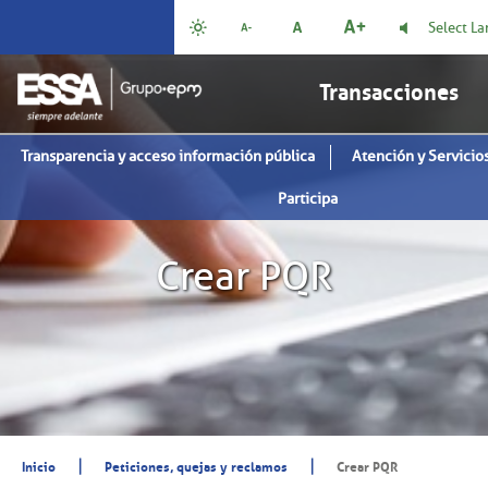
Select L
Transacciones
Transparencia y acceso información pública
Atención y Servicios
Participa
Crear PQR
|
|
Inicio
Peticiones, quejas y reclamos
Crear PQR