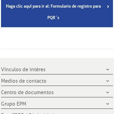
Haga clic aquí para ir al: Formulario de registro para
PQR´s
Vínculos de intéres
Presidencia de la República
Medios de contacto
Ministerio de Minas y Energía
Líneas de servicio al cliente
Centro de documentos
Grupo EPM
Oficinas de atención al cliente
Gobernación de Santander
Notificación por aviso
Grupo EPM
Línea Transparente
Contraloría General de Medellín
Ley de protección de datos
¿Quiénes somos?