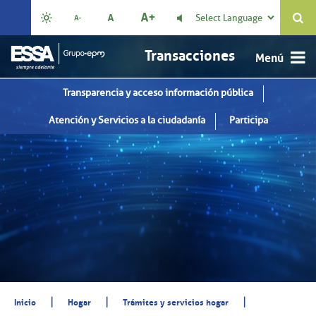
Select Language

Transacciones
Transparencia y acceso información pública
Atención y Servicios a la ciudadanía
Participa
|
|
|
Inicio
Hogar
Trámites y servicios hogar