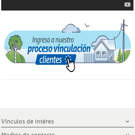
Vínculos de intéres
Presidencia de la República