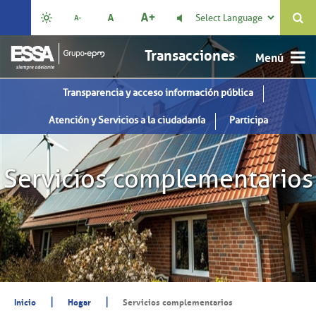
Select Language

Transacciones
Transparencia y acceso información pública
Atención y Servicios a la ciudadanía
Participa
Servicios complementarios
|
|
Inicio
Hogar
Servicios complementarios