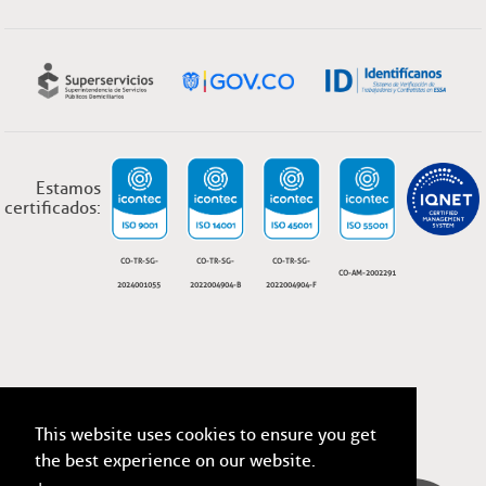
Estamos
certificados:
CO-TR-SG-
CO-TR-SG-
CO-TR-SG-
CO-AM-2002291
2024001055
2022004904-B
2022004904-F
ESSA, Todos los derechos reservados 2026
This website uses cookies to ensure you get
Términos y condiciones legales.
the best experience on our website.