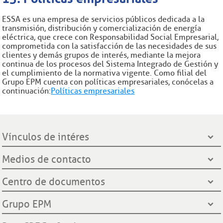
ESSA es una empresa de servicios públicos dedicada a la
transmisión, distribución y comercialización de energía
eléctrica, que crece con Responsabilidad Social Empresarial,
comprometida con la satisfacción de las necesidades de sus
clientes y demás grupos de interés, mediante la mejora
continua de los procesos del Sistema Integrado de Gestión y
el cumplimiento de la normativa vigente. Como filial del
Grupo EPM cuenta con políticas empresariales, conócelas a
continuación:
Políticas empresariales
Vínculos de intéres
Presidencia de la República
Medios de contacto
Ministerio de Minas y Energía
Líneas de servicio al cliente
Centro de documentos
Grupo EPM
Oficinas de atención al cliente
Gobernación de Santander
Notificación por aviso
Grupo EPM
Línea Transparente
Contraloría General de Medellín
Ley de protección de datos