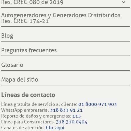
¿Quiénes somos?
Res. CREG 080 de 2019
Contraloría General de la República
Transparencia y accesos a información pública
Hechos históricos
Procuraduría General de la Nación
Derechos y deberes clientes y usuarios ESSA
Declaración de cumplimiento reglas de comportamiento
Autogeneradores y Generadores Distribuidos
Proyecto hidroeléctrico Ituango
Superintendencia de Servicios Públicos Domiciliarios SSP
Res. CREG 174-21
Procedimientos cambio de comercializador y conexión a la
Filiales nacionales
Comisión Regulación de Energía y Gas CREG
red.
Filiales internacionales
Blog
Preguntas frecuentes
Glosario
Mapa del sitio
Líneas de contacto
Línea gratuita de servicio al cliente:
01 8000 971 903
WhatsApp empresarial
318 833 91 21
Reporte de daños y emergencias:
115
Línea para Constructores:
318 310 0404
Canales de atención:
Clic aquí