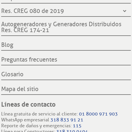
Contraloría General de Medellín
Ley de protección de datos
¿Quiénes somos?
Res. CREG 080 de 2019
Contraloría General de la República
Transparencia y accesos a información pública
Hechos históricos
Procuraduría General de la Nación
Derechos y deberes clientes y usuarios ESSA
Declaración de cumplimiento reglas de comportamiento
Autogeneradores y Generadores Distribuidos
Proyecto hidroeléctrico Ituango
Superintendencia de Servicios Públicos Domiciliarios SSP
Res. CREG 174-21
Procedimientos cambio de comercializador y conexión a la
Filiales nacionales
Comisión Regulación de Energía y Gas CREG
red.
Filiales internacionales
Blog
Preguntas frecuentes
Glosario
Mapa del sitio
Líneas de contacto
Línea gratuita de servicio al cliente:
01 8000 971 903
WhatsApp empresarial
318 833 91 21
Reporte de daños y emergencias:
115
Línea para Constructores:
318 310 0404