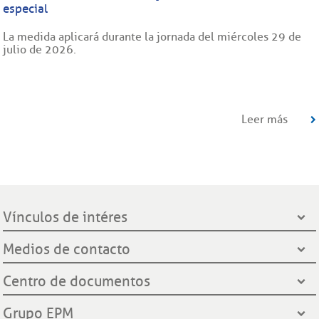
especial
La medida aplicará durante la jornada del miércoles 29 de
julio de 2026.
Leer más
Vínculos de intéres
Presidencia de la República
Medios de contacto
Ministerio de Minas y Energía
Líneas de servicio al cliente
Centro de documentos
Grupo EPM
Oficinas de atención al cliente
Gobernación de Santander
Notificación por aviso
Grupo EPM
Línea Transparente