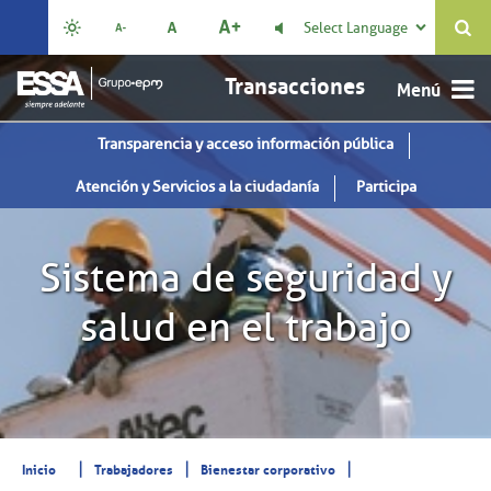
Select Language

Transacciones
Transparencia y acceso información pública
Atención y Servicios a la ciudadanía
Participa
Sistema de seguridad y
salud en el trabajo
|
|
|
Inicio
Trabajadores
Bienestar corporativo