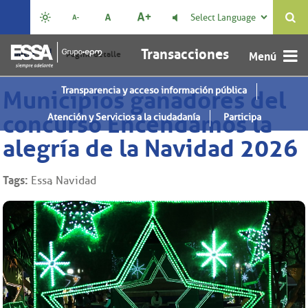
Select Language

Transacciones
|
Inicio
Página detalle
Transparencia y acceso información pública
Municipios ganadores del
concurso Encendamos la
Atención y Servicios a la ciudadanía
Participa
alegría de la Navidad 2026
Tags:
Essa
Navidad