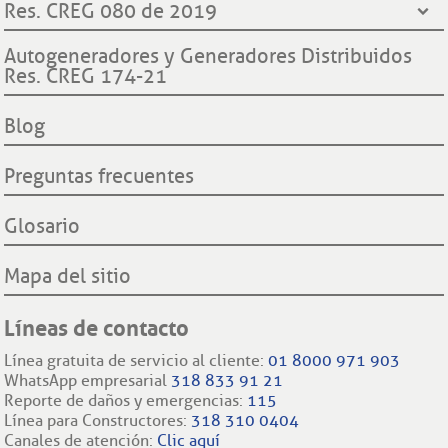
¿Quiénes somos?
Res. CREG 080 de 2019
Contraloría General de la República
Transparencia y accesos a información pública
Hechos históricos
Procuraduría General de la Nación
Derechos y deberes clientes y usuarios ESSA
Declaración de cumplimiento reglas de comportamiento
Autogeneradores y Generadores Distribuidos
Proyecto hidroeléctrico Ituango
Superintendencia de Servicios Públicos Domiciliarios SSP
Res. CREG 174-21
Procedimientos cambio de comercializador y conexión a la
Filiales nacionales
Comisión Regulación de Energía y Gas CREG
red.
Filiales internacionales
Blog
Preguntas frecuentes
Glosario
Mapa del sitio
Líneas de contacto
Línea gratuita de servicio al cliente:
01 8000 971 903
WhatsApp empresarial
318 833 91 21
Reporte de daños y emergencias:
115
Línea para Constructores:
318 310 0404
Canales de atención:
Clic aquí