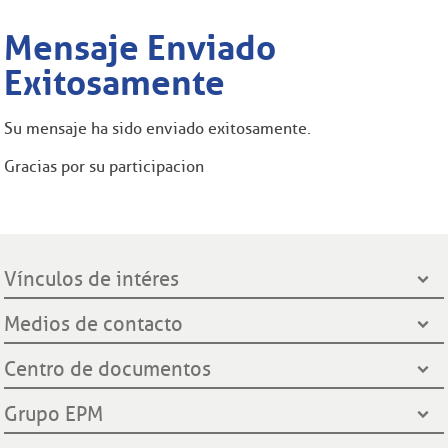
Mensaje Enviado
Exitosamente
Su mensaje ha sido enviado exitosamente.
Gracias por su participacion
Vínculos de intéres
Presidencia de la República
Medios de contacto
Ministerio de Minas y Energía
Líneas de servicio al cliente
Centro de documentos
Grupo EPM
Oficinas de atención al cliente
Gobernación de Santander
Notificación por aviso
Grupo EPM
Línea Transparente
Contraloría General de Medellín
Ley de protección de datos