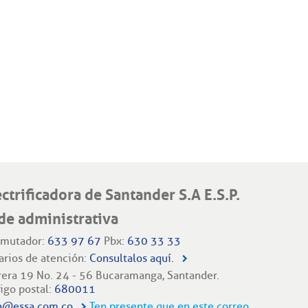
ectrificadora de Santander S.A E.S.P.
de administrativa
mutador:
633 97 67
Pbx:
630 33 33
arios de atención:
Consultalos aquí.
rera 19 No. 24 - 56 Bucaramanga, Santander.
igo postal:
680011
a@essa.com.co
Ten presente que en este correo