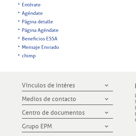
Entérate
Agéndate
Página detalle
Página Agéndate
Beneficios ESSA
Mensaje Enviado
chimp
Vínculos de intéres
Presidencia de la República
Medios de contacto
Ministerio de Minas y Energía
Líneas de servicio al cliente
Centro de documentos
Grupo EPM
Oficinas de atención al cliente
Gobernación de Santander
Notificación por aviso
Grupo EPM
Línea Transparente
Contraloría General de Medellín
Ley de protección de datos