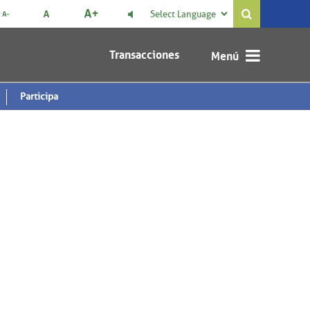
Select Language

Transacciones
Participa