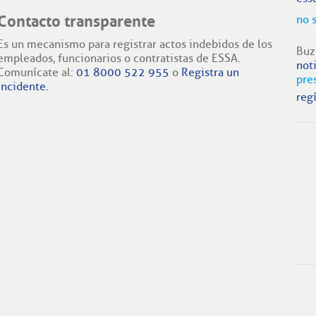
Contacto transparente
no 
Es un mecanismo para registrar actos indebidos de los
Buz
empleados, funcionarios o contratistas de ESSA.
not
Comunícate al:
01 8000 522 955
o
Registra un
pre
incidente.
regí