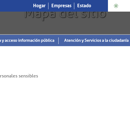
Hogar
Empresas
Estado
Mapa del sitio
a y acceso información pública
Atención y Servicios a la ciudadanía
rsonales sensibles