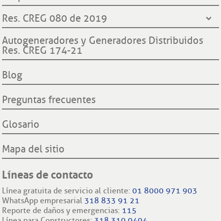
Contraloría General de Medellín
Ley de protección de datos
¿Quiénes somos?
Res. CREG 080 de 2019
Contraloría General de la República
Transparencia y accesos a información pública
Hechos históricos
Procuraduría General de la Nación
Derechos y deberes clientes y usuarios ESSA
Declaración de cumplimiento reglas de comportamiento
Autogeneradores y Generadores Distribuidos
Proyecto hidroeléctrico Ituango
Superintendencia de Servicios Públicos Domiciliarios SSP
Res. CREG 174-21
Procedimientos cambio de comercializador y conexión a la
Filiales nacionales
Comisión Regulación de Energía y Gas CREG
red.
Filiales internacionales
Blog
Preguntas frecuentes
Glosario
Mapa del sitio
Líneas de contacto
Línea gratuita de servicio al cliente:
01 8000 971 903
WhatsApp empresarial
318 833 91 21
Reporte de daños y emergencias:
115
Línea para Constructores:
318 310 0404