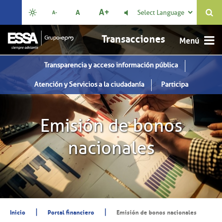
Select Language

Transacciones
Transparencia y acceso información pública
Atención y Servicios a la ciudadanía
Participa
Emisión de bonos
nacionales
|
|
Inicio
Portal financiero
Emisión de bonos nacionales