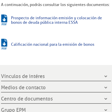
A continuación, podrás consultar los siguientes documentos:
Prospecto de información emisión y colocación de
bonos de deuda pública interna ESSA
Calificación nacional para la emisión de bonos
Vínculos de intéres
Presidencia de la República
Medios de contacto
Ministerio de Minas y Energía
Líneas de servicio al cliente
Centro de documentos
Grupo EPM
Oficinas de atención al cliente
Gobernación de Santander
Notificación por aviso
Grupo EPM
Línea Transparente