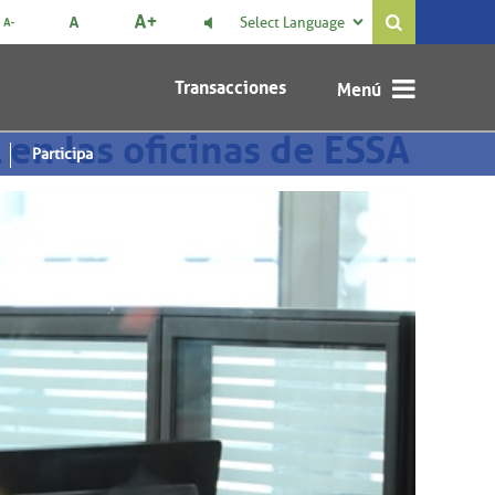
Select Language

Transacciones
 en las oficinas de ESSA
Participa