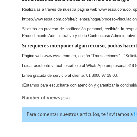
Realízalas a través de nuestra página web www.essa.com.co, opci
https://www.essa.com.co/site/clientes/hogar/proceso-vinculacion
Si estás en proceso de notificación personal, recibirás la resp
Procedimiento Administrativo y de lo Contencioso Administrativo
Si requieres interponer algún recurso, podrás hacer
Página web www.essa.com.co, opción “Transacciones” – “Solicit
Luisa, asistente virtual: escríbele al WhatsApp empresarial 318 
Línea gratuita de servicio al cliente: 01 8000 97 19 03.
¡Estamos para escucharte con atención y garantizar la continuidad
Number of views
(224)
Para comentar nuestros artículos, te invitamos a
i