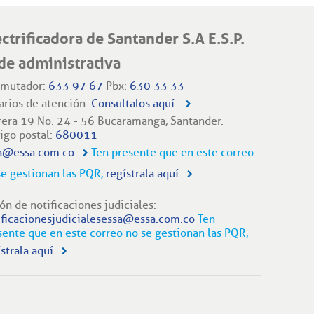
ectrificadora de Santander S.A E.S.P.
de administrativa
mutador:
633 97 67
Pbx:
630 33 33
arios de atención:
Consultalos aquí.
rera 19 No. 24 - 56 Bucaramanga, Santander.
igo postal:
680011
a@essa.com.co
Ten presente que en este correo
se gestionan las PQR,
regístrala aquí
ón de notificaciones judiciales:
ificacionesjudicialesessa@essa.com.co
Ten
sente que en este correo no se gestionan las PQR,
strala aquí