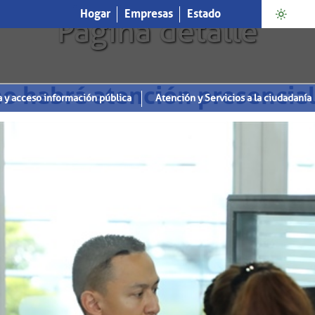
Hogar
Empresas
Estado
Página detalle
no habrá atención presencial
a y acceso información pública
Atención y Servicios a la ciudadanía