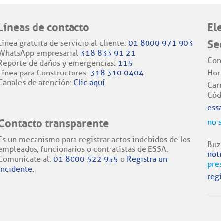
Líneas de contacto
El
Se
Línea gratuita de servicio al cliente:
01 8000 971 903
WhatsApp empresarial
318 833 91 21
Con
Reporte de daños y emergencias:
115
Línea para Constructores:
318 310 0404
Hor
Canales de atención:
Clic aquí
Car
Cód
ess
Contacto transparente
no 
Es un mecanismo para registrar actos indebidos de los
Buz
empleados, funcionarios o contratistas de ESSA.
not
Comunícate al:
01 8000 522 955
o
Registra un
pre
incidente.
regí