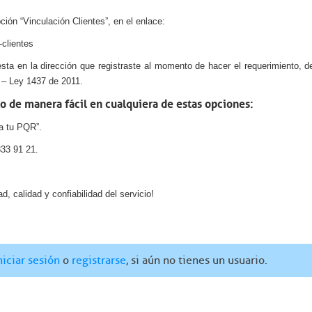
ón “Vinculación Clientes”, en el enlace:
-clientes
uesta en la dirección que registraste al momento de hacer el requerimiento, d
 – Ley 1437 de 2011.
lo de manera fácil en cualquiera de estas opciones:
a tu PQR”.
833 91 21.
, calidad y confiabilidad del servicio!
niciar sesión
o
registrarse
, si aún no tienes un usuario.