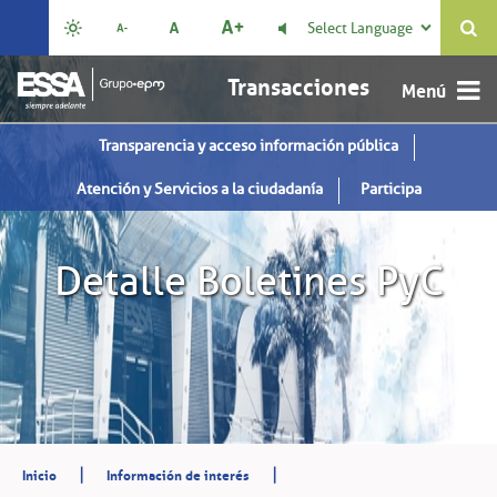
Select Language

Transacciones
Transparencia y acceso información pública
Atención y Servicios a la ciudadanía
Participa
Detalle Boletines PyC
|
|
Inicio
Información de interés