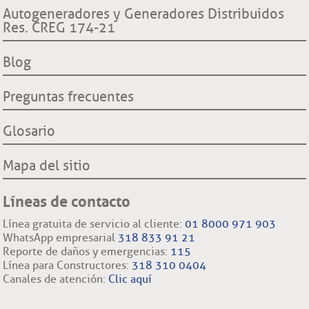
Procuraduría General de la Nación
Derechos y deberes clientes y usuarios ESSA
Declaración de cumplimiento reglas de comportamiento
Autogeneradores y Generadores Distribuidos
Proyecto hidroeléctrico Ituango
Superintendencia de Servicios Públicos Domiciliarios SSP
Res. CREG 174-21
Procedimientos cambio de comercializador y conexión a la
Filiales nacionales
Comisión Regulación de Energía y Gas CREG
red.
Filiales internacionales
Blog
Preguntas frecuentes
Glosario
Mapa del sitio
Líneas de contacto
Línea gratuita de servicio al cliente:
01 8000 971 903
WhatsApp empresarial
318 833 91 21
Reporte de daños y emergencias:
115
Línea para Constructores:
318 310 0404
Canales de atención:
Clic aquí