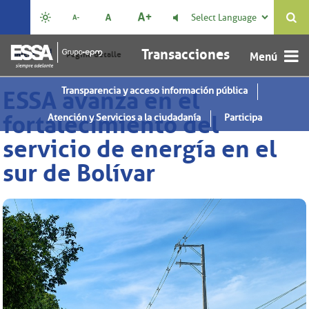
Select Language

Transacciones
|
Inicio
Página detalle
Transparencia y acceso información pública
ESSA avanza en el
fortalecimiento del
Atención y Servicios a la ciudadanía
Participa
servicio de energía en el
sur de Bolívar