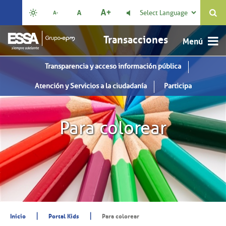
Select Language

Transacciones
Transparencia y acceso información pública
Atención y Servicios a la ciudadanía
Participa
Para colorear
|
|
Inicio
Portal Kids
Para colorear