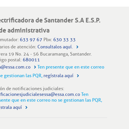
ectrificadora de Santander S.A E.S.P.
de administrativa
mutador:
633 97 67
Pbx:
630 33 33
arios de atención:
Consultalos aquí.
rera 19 No. 24 - 56 Bucaramanga, Santander.
igo postal:
680011
a@essa.com.co
Ten presente que en este correo
se gestionan las PQR,
regístrala aquí
ón de notificaciones judiciales:
ificacionesjudicialesessa@essa.com.co
Ten
sente que en este correo no se gestionan las PQR,
strala aquí