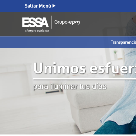
Saltar Menú
Transparenci
Unimos esfuer
para iluminar tus días