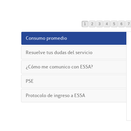
1
2
3
4
5
6
7
Consumo promedio
Resuelve tus dudas del servicio
¿Cómo me comunico con ESSA?
PSE
Protocolo de ingreso a ESSA