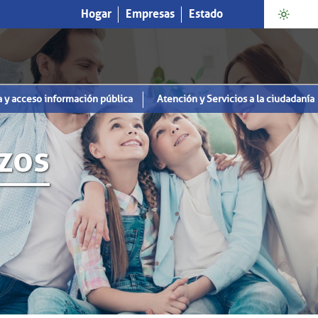
Hogar
Empresas
Estado
a y acceso información pública
Atención y Servicios a la ciudadanía
zos