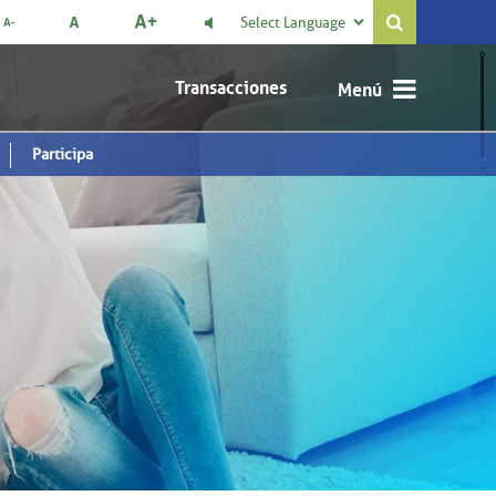
Select Language

Transacciones
Participa