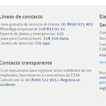
Líneas de contacto
El
Se
Línea gratuita de servicio al cliente:
01 8000 971 903
WhatsApp empresarial
318 833 91 21
Con
Reporte de daños y emergencias:
115
Línea para Constructores:
318 310 0404
Hor
Canales de atención:
Clic aquí
Car
Cód
ess
Contacto transparente
no 
Es un mecanismo para registrar actos indebidos de los
Buz
empleados, funcionarios o contratistas de ESSA.
not
Comunícate al:
01 8000 522 955
o
Registra un
pre
incidente.
regí