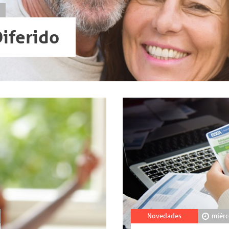
Diferido
Novedades
miérc