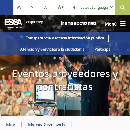
Select Language

Transacciones
Transparencia y acceso información pública
Atención y Servicios a la ciudadanía
Participa
Eventos proveedores y
contratistas
|
|
Inicio
Información de interés