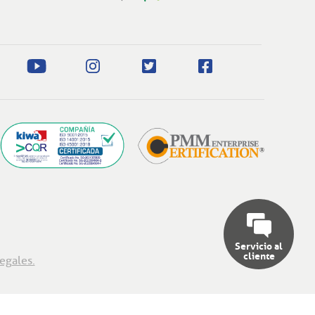
Servicio al
cliente
egales.