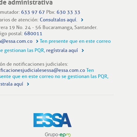
de administrativa
mutador:
633 97 67
Pbx:
630 33 33
arios de atención:
Consultalos aquí.
rera 19 No. 24 - 56 Bucaramanga, Santander.
igo postal:
680011
a@essa.com.co
Ten presente que en este correo
se gestionan las PQR,
regístrala aquí
ón de notificaciones judiciales:
ificacionesjudicialesessa@essa.com.co
Ten
sente que en este correo no se gestionan las PQR,
strala aquí