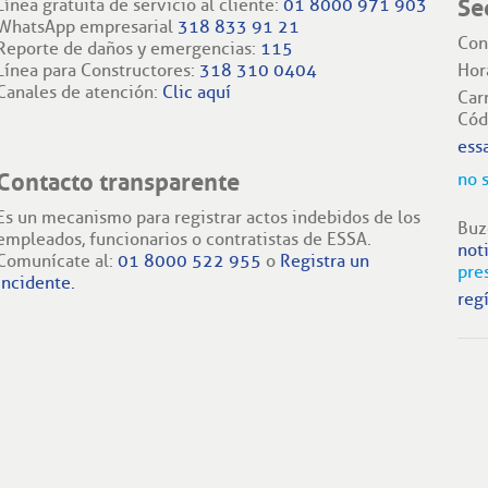
Se
Línea gratuita de servicio al cliente:
01 8000 971 903
WhatsApp empresarial
318 833 91 21
Con
Reporte de daños y emergencias:
115
Línea para Constructores:
318 310 0404
Hor
Canales de atención:
Clic aquí
Car
Cód
ess
Contacto transparente
no 
Es un mecanismo para registrar actos indebidos de los
Buz
empleados, funcionarios o contratistas de ESSA.
not
Comunícate al:
01 8000 522 955
o
Registra un
pre
incidente.
regí