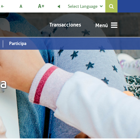
Select Language

Transacciones
Participa
da