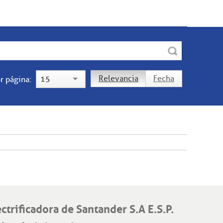
Relevancia
Fecha
15
r página:
ectrificadora de Santander S.A E.S.P.