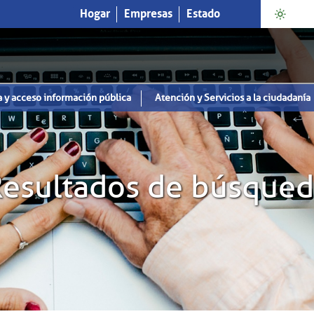
Hogar
Empresas
Estado
a y acceso información pública
Atención y Servicios a la ciudadanía
esultados de búsque