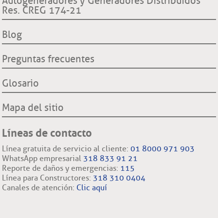
Autogeneradores y Generadores Distribuidos
Proyecto hidroeléctrico Ituango
Superintendencia de Servicios Públicos Domiciliarios SSP
Res. CREG 174-21
Procedimientos cambio de comercializador y conexión a la
Filiales nacionales
Comisión Regulación de Energía y Gas CREG
red.
Filiales internacionales
Blog
Preguntas frecuentes
Glosario
Mapa del sitio
Líneas de contacto
Línea gratuita de servicio al cliente:
01 8000 971 903
WhatsApp empresarial
318 833 91 21
Reporte de daños y emergencias:
115
Línea para Constructores:
318 310 0404
Canales de atención:
Clic aquí