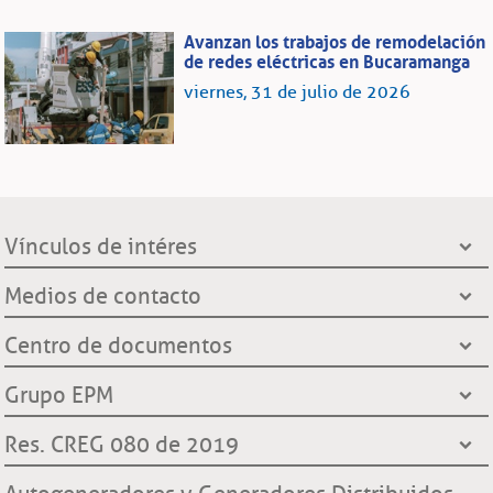
Avanzan los trabajos de remodelación
de redes eléctricas en Bucaramanga
viernes, 31 de julio de 2026
Vínculos de intéres
Presidencia de la República
Medios de contacto
Ministerio de Minas y Energía
Líneas de servicio al cliente
Centro de documentos
Grupo EPM
Oficinas de atención al cliente
Gobernación de Santander
Notificación por aviso
Grupo EPM
Línea Transparente
Contraloría General de Medellín
Ley de protección de datos
¿Quiénes somos?
Res. CREG 080 de 2019
Contraloría General de la República
Transparencia y accesos a información pública
Hechos históricos
Procuraduría General de la Nación
Derechos y deberes clientes y usuarios ESSA
Declaración de cumplimiento reglas de comportamiento