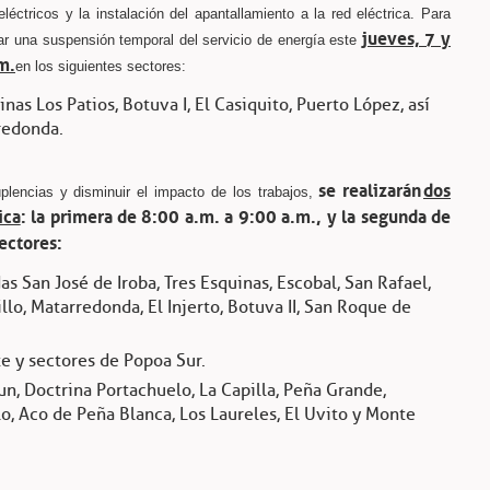
éctricos y la instalación del apantallamiento a la red eléctrica. Para
jueves, 7 y
zar una suspensión temporal del servicio de energía este
m.
en los siguientes sectores:
nas Los Patios, Botuva I, El Casiquito, Puerto López, así
redonda.
se realizarán
dos
plencias y disminuir el impacto de los trabajos,
ica
: la primera de 8:00 a.m. a 9:00 a.m., y la segunda de
sectores:
s San José de Iroba, Tres Esquinas, Escobal, San Rafael,
lo, Matarredonda, El Injerto, Botuva II, San Roque de
e y sectores de Popoa Sur.
n, Doctrina Portachuelo, La Capilla, Peña Grande,
o, Aco de Peña Blanca, Los Laureles, El Uvito y Monte