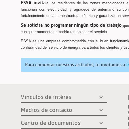
ESSA invita
a los residentes de las zonas mencionadas a
funcionan con electricidad, y agradece de antemano su com
fortalecimiento de la infraestructura eléctrica y garantizar un ser
Se solicita no programar ningún tipo de trabajo
que 
cualquier momento se podría restablecer el servicio.
ESSA es una empresa comprometida con el buen funcionamiento
confiabilidad del servicio de energía para todos los clientes y us
Para comentar nuestros artículos, te invitamos a
i
Vínculos de intéres
Presidencia de la República
Medios de contacto
Ministerio de Minas y Energía
Líneas de servicio al cliente
Centro de documentos
Grupo EPM