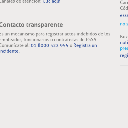
Canales de atención:
Clic aquí
Car
Cód
ess
Contacto transparente
no 
Es un mecanismo para registrar actos indebidos de los
Buz
empleados, funcionarios o contratistas de ESSA.
not
Comunícate al:
01 8000 522 955
o
Registra un
pre
incidente.
regí