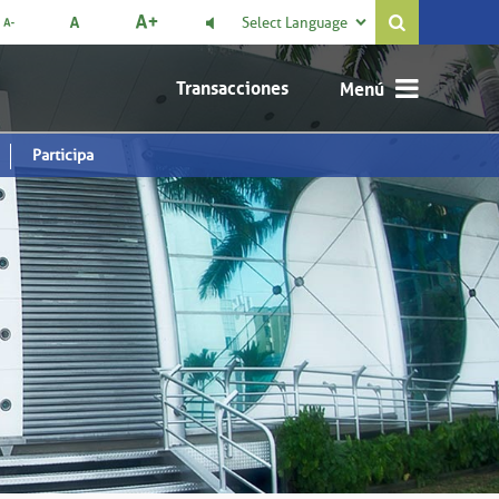
Select Language

Transacciones
Participa