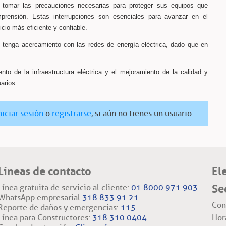
 tomar las precauciones necesarias para proteger sus equipos que
prensión. Estas interrupciones son esenciales para avanzar en el
vicio más eficiente y confiable.
tenga acercamiento con las redes de energía eléctrica, dado que en
 de la infraestructura eléctrica y el mejoramiento de la calidad y
uarios.
niciar sesión
o
registrarse
, si aún no tienes un usuario.
Líneas de contacto
El
Se
Línea gratuita de servicio al cliente:
01 8000 971 903
WhatsApp empresarial
318 833 91 21
Con
Reporte de daños y emergencias:
115
Línea para Constructores:
318 310 0404
Hor