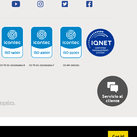
CO-TR-SG-2022004904-B
CO-TR-SG-2022004904-F
CO-AM-2002291
Servicio al
cliente
egales.
Got it!