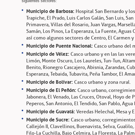
siguientes sectores:
Municipio de Barbosa:
Hospital San Bernardo y los 
Trapiche, El Prado, Luis Carlos Galán, San Luis, Sa
Primavera, Villas del Rosario, Juan Vargas, Marsell
Samán, Los Pinos, La Esperanza, La Fuente, Aguas Cl
así como algunos sectores de Centro, El Carmen y
Municipio de Puente Nacional:
Casco urbano del m
Municipio de Vélez:
Casco urbano y en las las vere
Limón, Monte Oscuro, Los Laureles, Tun-Tun, Altam
Benito, Rionegro Cascajero, Abisnia, Zarandas, Cuba
Esperanza, Tebaida, Tubavita, Peña Tambor, El Amar
Municipio de Bolívar:
Casco urbano y zona rural.
Municipio de El Peñón:
Casco urbano, corregimient
Jabonera, El Venado, Las Cruces, Otoval, Hoyo de 
Peperos, San Antonio, El Tendido, San Pablo, Agua 
Municipio de Guavatá:
Veredas Helechal, Mesa y E
Municipio de Sucre:
Casco urbano; corregimientos 
Callejón II, Clavellinos, Buenavista, Selva, Gualilo
Filo-La Cuchilla, Bajo Celmira, La Floresta, La Palm