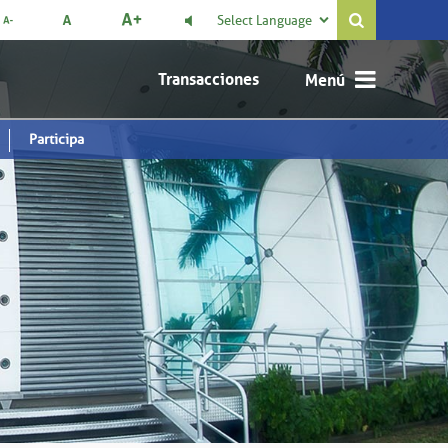
Select Language

Transacciones
Participa