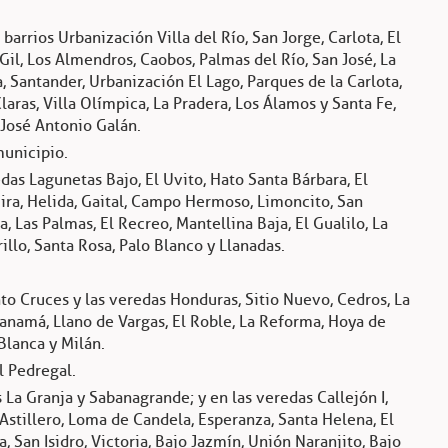
barrios Urbanización Villa del Río, San Jorge, Carlota, El
n Gil, Los Almendros, Caobos, Palmas del Río, San José, La
a, Santander, Urbanización El Lago, Parques de la Carlota,
aras, Villa Olímpica, La Pradera, Los Álamos y Santa Fe,
 José Antonio Galán.
unicipio.
das Lagunetas Bajo, El Uvito, Hato Santa Bárbara, El
ira, Helida, Gaital, Campo Hermoso, Limoncito, San
, Las Palmas, El Recreo, Mantellina Baja, El Gualilo, La
illo, Santa Rosa, Palo Blanco y Llanadas.
o Cruces y las veredas Honduras, Sitio Nuevo, Cedros, La
Panamá, Llano de Vargas, El Roble, La Reforma, Hoya de
Blanca y Milán.
l Pedregal.
La Granja y Sabanagrande; y en las veredas Callejón I,
, Astillero, Loma de Candela, Esperanza, Santa Helena, El
a, San Isidro, Victoria, Bajo Jazmín, Unión Naranjito, Bajo