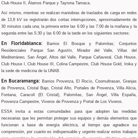
Club House II, Álamos Parque y Tayrona Tamaca.
Así mismo, mientras se realizan maniobras de traslados de carga en redes
de 13,8 kV se registrarán dos cortas interrupciones, aproximadamente de
30 minutos cada una; la primera entre las 6:00 y las 7:00 de la mañana y la
segunda entre las 5:30 y las 6:00 de la tarde en los siguientes sectores:
En Floridablanca:
Barrios El Bosque y Palomitas; Conjuntos
Residenciales Parque San Agustín, Mirador del Valle, Villas del
Mediterráneo, San Ángel, Altos del Valle, Parque Cañaveral, Club House,
Club House I, Club House III, Colina Campestre, Club House Gold, Iroka y
la sede de medicina de la UNAB.
En Bucaramanga:
Barrios Provenza, El Rocío, Coomultrasan, Granjas
de Provenza, Cristal Bajo, Cristal Alto, Portales de Provenza, Villa Alicia,
Fontana, Caracolí (El Cristal), Palomitas, San Ángel, Villa España,
Provenza Campestre, Viveros de Provenza y Portal de Los Viveros.
ESSA invita a estas comunidades para que adopten las medidas
necesarias que les permitan proteger sus equipos y demás elementos que
funcionan a base de energía eléctrica, al tiempo que agradece su
comprensión, por cuanto es indispensable y urgente realizar estos trabajos