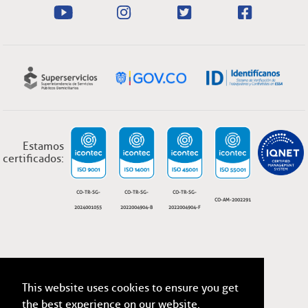
Estamos
certificados:
CO-TR-SG-
CO-TR-SG-
CO-TR-SG-
CO-AM-2002291
2024001055
2022004904-B
2022004904-F
This website uses cookies to ensure you get
ESSA, Todos los derechos reservados 2026
Términos y condiciones legales.
the best experience on our website.