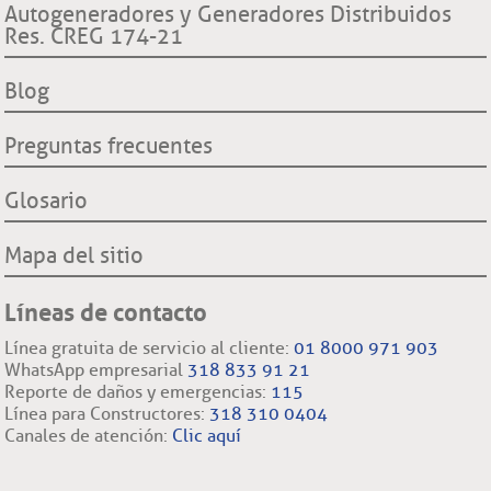
Derechos y deberes clientes y usuarios ESSA
Declaración de cumplimiento reglas de comportamiento
Autogeneradores y Generadores Distribuidos
Proyecto hidroeléctrico Ituango
Superintendencia de Servicios Públicos Domiciliarios SSP
Res. CREG 174-21
Procedimientos cambio de comercializador y conexión a la
Filiales nacionales
Comisión Regulación de Energía y Gas CREG
red.
Filiales internacionales
Blog
Preguntas frecuentes
Glosario
Mapa del sitio
Líneas de contacto
Línea gratuita de servicio al cliente:
01 8000 971 903
WhatsApp empresarial
318 833 91 21
Reporte de daños y emergencias:
115
Línea para Constructores:
318 310 0404
Canales de atención:
Clic aquí