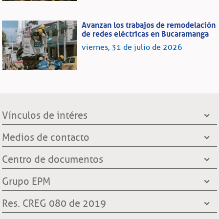
Avanzan los trabajos de remodelación
de redes eléctricas en Bucaramanga
viernes, 31 de julio de 2026
Vínculos de intéres
Presidencia de la República
Medios de contacto
Ministerio de Minas y Energía
Líneas de servicio al cliente
Centro de documentos
Grupo EPM
Oficinas de atención al cliente
Gobernación de Santander
Notificación por aviso
Grupo EPM
Línea Transparente
Contraloría General de Medellín
Ley de protección de datos
¿Quiénes somos?
Res. CREG 080 de 2019
Contraloría General de la República
Transparencia y accesos a información pública
Hechos históricos
Procuraduría General de la Nación