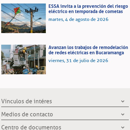
ESSA invita a la prevención del riesgo
eléctrico en temporada de cometas
martes, 4 de agosto de 2026
Avanzan los trabajos de remodelación
de redes eléctricas en Bucaramanga
viernes, 31 de julio de 2026
Vínculos de intéres
Presidencia de la República
Medios de contacto
Ministerio de Minas y Energía
Líneas de servicio al cliente
Centro de documentos
Grupo EPM