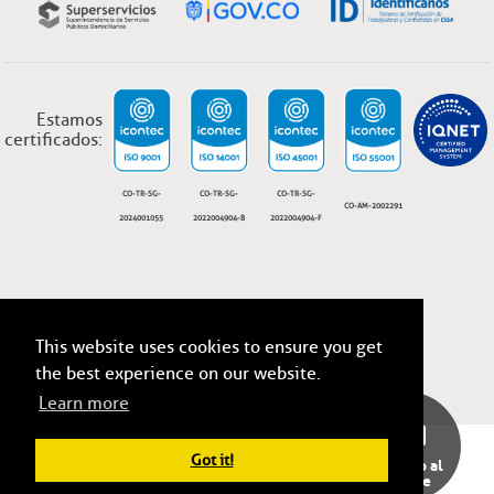
Estamos
certificados:
CO-TR-SG-
CO-TR-SG-
CO-TR-SG-
CO-AM-2002291
2024001055
2022004904-B
2022004904-F
This website uses cookies to ensure you get
ESSA, Todos los derechos reservados 2026
Términos y condiciones legales.
the best experience on our website.
Learn more
Got it!
Servicio al
cliente