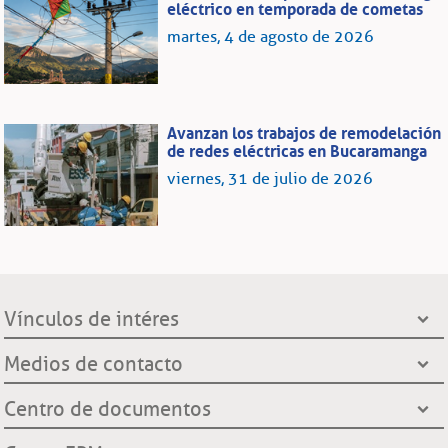
eléctrico en temporada de cometas
martes, 4 de agosto de 2026
Avanzan los trabajos de remodelación
de redes eléctricas en Bucaramanga
viernes, 31 de julio de 2026
Vínculos de intéres
Presidencia de la República
Medios de contacto
Ministerio de Minas y Energía
Líneas de servicio al cliente
Centro de documentos
Grupo EPM
Oficinas de atención al cliente
Gobernación de Santander
Notificación por aviso