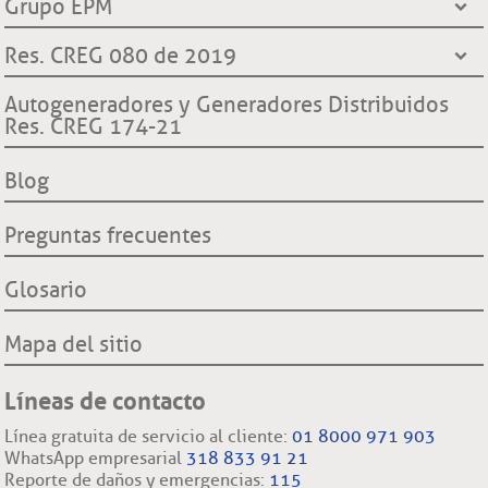
Grupo EPM
Línea Transparente
Contraloría General de Medellín
Ley de protección de datos
¿Quiénes somos?
Res. CREG 080 de 2019
Contraloría General de la República
Transparencia y accesos a información pública
Hechos históricos
Procuraduría General de la Nación
Derechos y deberes clientes y usuarios ESSA
Declaración de cumplimiento reglas de comportamiento
Autogeneradores y Generadores Distribuidos
Proyecto hidroeléctrico Ituango
Superintendencia de Servicios Públicos Domiciliarios SSP
Res. CREG 174-21
Procedimientos cambio de comercializador y conexión a la
Filiales nacionales
Comisión Regulación de Energía y Gas CREG
red.
Filiales internacionales
Blog
Preguntas frecuentes
Glosario
Mapa del sitio
Líneas de contacto
Línea gratuita de servicio al cliente:
01 8000 971 903
WhatsApp empresarial
318 833 91 21
Reporte de daños y emergencias:
115