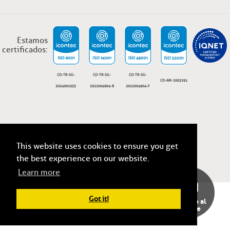
Estamos
certificados:
CO-TR-SG-
CO-TR-SG-
CO-TR-SG-
CO-AM-2002291
2024001055
2022004904-B
2022004904-F
This website uses cookies to ensure you get
ESSA, Todos los derechos reservados 2026
Términos y condiciones legales.
the best experience on our website.
Learn more
Got it!
Servicio al
cliente