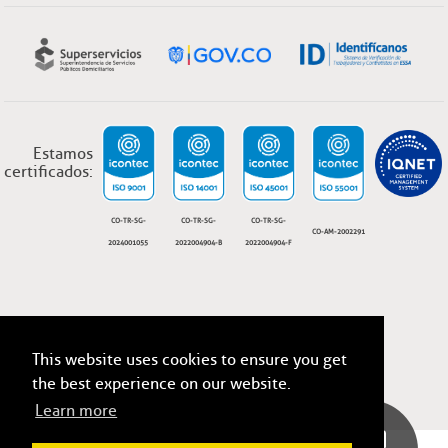
Estamos
certificados:
CO-TR-SG-
CO-TR-SG-
CO-TR-SG-
CO-AM-2002291
2024001055
2022004904-B
2022004904-F
This website uses cookies to ensure you get
ESSA, Todos los derechos reservados 2026
Términos y condiciones legales.
the best experience on our website.
Learn more