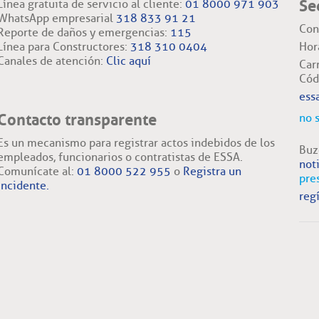
Se
Línea gratuita de servicio al cliente:
01 8000 971 903
WhatsApp empresarial
318 833 91 21
Con
Reporte de daños y emergencias:
115
Línea para Constructores:
318 310 0404
Hor
Canales de atención:
Clic aquí
Car
Cód
ess
Contacto transparente
no 
Es un mecanismo para registrar actos indebidos de los
Buz
empleados, funcionarios o contratistas de ESSA.
not
Comunícate al:
01 8000 522 955
o
Registra un
pre
incidente.
regí