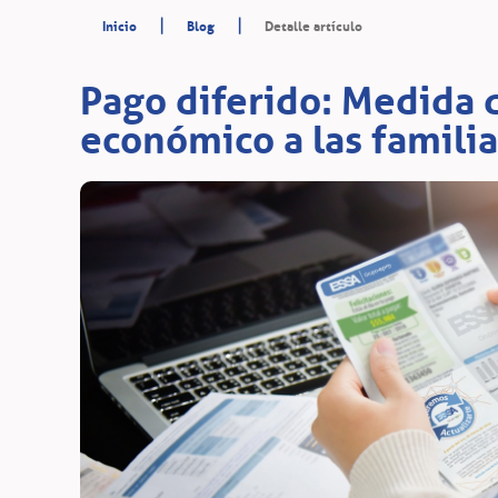
|
|
Inicio
Blog
Detalle artículo
Pago diferido: Medida 
económico a las familia