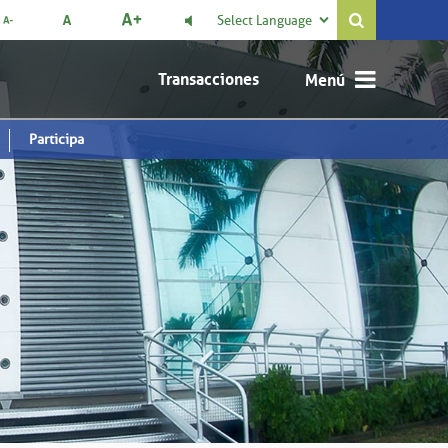
Select Language

Transacciones
Participa