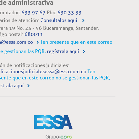
de administrativa
mutador:
633 97 67
Pbx:
630 33 33
arios de atención:
Consultalos aquí.
rera 19 No. 24 - 56 Bucaramanga, Santander.
igo postal:
680011
a@essa.com.co
Ten presente que en este correo
se gestionan las PQR,
regístrala aquí
ón de notificaciones judiciales:
ificacionesjudicialesessa@essa.com.co
Ten
sente que en este correo no se gestionan las PQR,
strala aquí