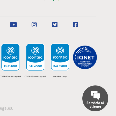
CO-TR-SG-2022004904-B
CO-TR-SG-2022004904-F
CO-AM-2002291
Servicio al
cliente
egales.