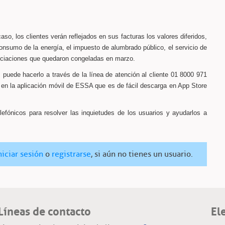
aso, los clientes verán reflejados en sus facturas los valores diferidos,
onsumo de la energía, el impuesto de alumbrado público, el servicio de
anciaciones que quedaron congeladas en marzo.
dos puede hacerlo a través de la línea de atención al cliente 01 8000 971
en la aplicación móvil de ESSA que es de fácil descarga en App Store
lefónicos para resolver las inquietudes de los usuarios y ayudarlos a
niciar sesión
o
registrarse
, si aún no tienes un usuario.
Líneas de contacto
El