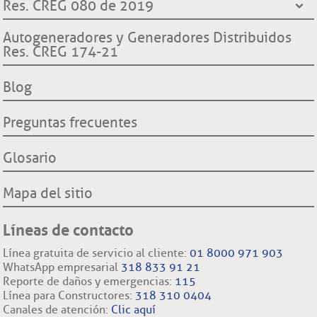
¿Quiénes somos?
Res. CREG 080 de 2019
Contraloría General de la República
Transparencia y accesos a información pública
Hechos históricos
Procuraduría General de la Nación
Derechos y deberes clientes y usuarios ESSA
Declaración de cumplimiento reglas de comportamiento
Autogeneradores y Generadores Distribuidos
Proyecto hidroeléctrico Ituango
Superintendencia de Servicios Públicos Domiciliarios SSP
Res. CREG 174-21
Procedimientos cambio de comercializador y conexión a la
Filiales nacionales
Comisión Regulación de Energía y Gas CREG
red.
Filiales internacionales
Blog
Preguntas frecuentes
Glosario
Mapa del sitio
Líneas de contacto
Línea gratuita de servicio al cliente:
01 8000 971 903
WhatsApp empresarial
318 833 91 21
Reporte de daños y emergencias:
115
Línea para Constructores:
318 310 0404
Canales de atención:
Clic aquí