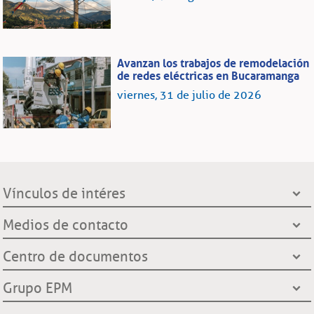
Avanzan los trabajos de remodelación
de redes eléctricas en Bucaramanga
viernes, 31 de julio de 2026
Vínculos de intéres
Presidencia de la República
Medios de contacto
Ministerio de Minas y Energía
Líneas de servicio al cliente
Centro de documentos
Grupo EPM
Oficinas de atención al cliente
Gobernación de Santander
Notificación por aviso
Grupo EPM
Línea Transparente
Contraloría General de Medellín
Ley de protección de datos