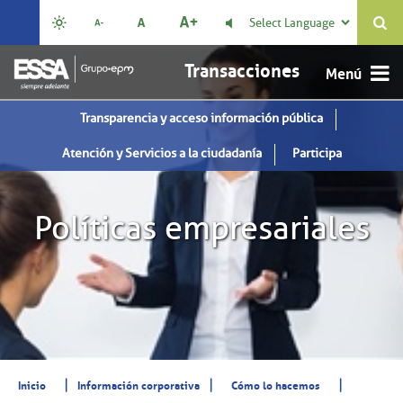
Select Language

Transacciones
Transparencia y acceso información pública
Atención y Servicios a la ciudadanía
Participa
Políticas empresariales
|
|
|
Inicio
Información corporativa
Cómo lo hacemos