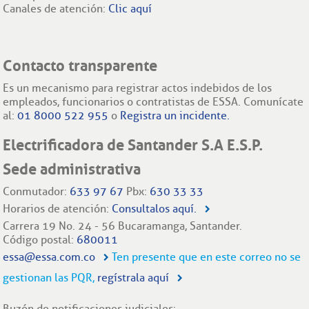
Canales de atención:
Clic aquí
Gestión y Seguimiento
•
Denuncia
•
Contacto transparente
ESSA tiene a disposición de todos los grupos interés la
Es un mecanismo para registrar actos indebidos de los
Línea Ética “Contacto Transparente”.
empleados, funcionarios o contratistas de ESSA. Comunícate
al:
01 8000 522 955
o
Registra un incidente.
Electrificadora de Santander S.A E.S.P.
Politica aprobada en Junta directiva en sesion 484
Sede administrativa
celebrada el 03 de Mayo de 2016.
Conmutador:
633 97 67
Pbx:
630 33 33
Read more
Horarios de atención:
Consultalos aquí.
Carrera 19 No. 24 - 56 Bucaramanga, Santander.
Código postal:
680011
essa@essa.com.co
Ten presente que en este correo no se
gestionan las PQR,
regístrala aquí
Buzón de notificaciones judiciales: