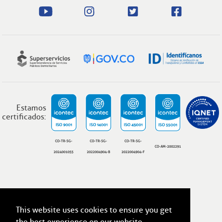
Estamos
certificados:
CO-TR-SG-
CO-TR-SG-
CO-TR-SG-
CO-AM-2002291
2024001055
2022004904-B
2022004904-F
This website uses cookies to ensure you get
ESSA, Todos los derechos reservados 2026
Términos y condiciones legales.
the best experience on our website.