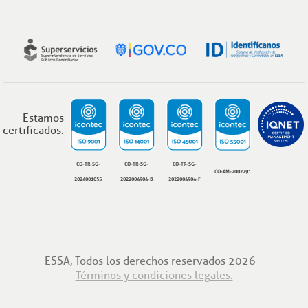
Estamos
certificados:
CO-TR-SG-
CO-TR-SG-
CO-TR-SG-
CO-AM-2002291
2024001055
2022004904-B
2022004904-F
ESSA, Todos los derechos reservados 2026
Términos y condiciones legales.