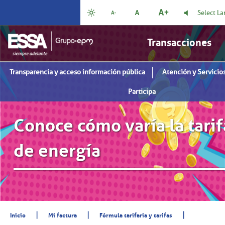
Select L
Transacciones
Transparencia y acceso información pública
Atención y Servicios
Participa
Conoce cómo varía la tarif
de energía
|
|
|
Inicio
Mi factura
Fórmula tarifaria y tarifas