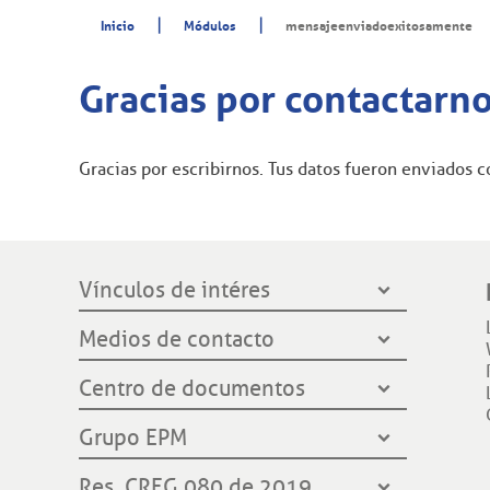
|
|
Inicio
Módulos
mensajeenviadoexitosamente
Gracias por contactarn
Gracias por escribirnos. Tus datos fueron enviados
Vínculos de intéres
Presidencia de la República
Medios de contacto
Ministerio de Minas y Energía
Líneas de servicio al cliente
Centro de documentos
Grupo EPM
Oficinas de atención al cliente
Gobernación de Santander
Notificación por aviso
Grupo EPM
Línea Transparente
Contraloría General de Medellín
Ley de protección de datos
¿Quiénes somos?
Res. CREG 080 de 2019
Contraloría General de la República