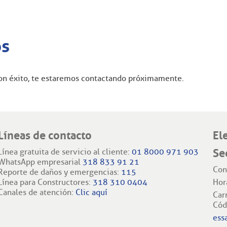
os
 con éxito, te estaremos contactando próximamente.
Líneas de contacto
El
Se
Línea gratuita de servicio al cliente:
01 8000 971 903
WhatsApp empresarial
318 833 91 21
Con
Reporte de daños y emergencias:
115
Línea para Constructores:
318 310 0404
Hor
Canales de atención:
Clic aquí
Car
Cód
ess