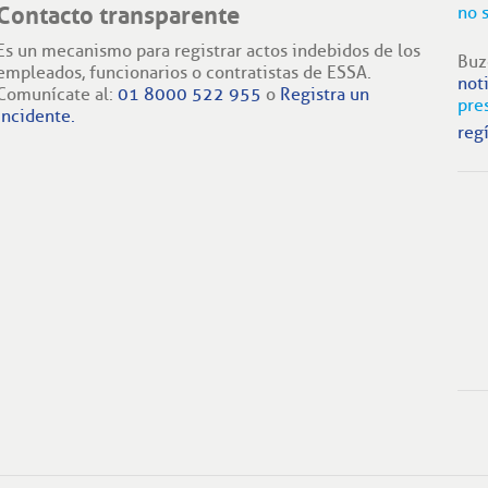
Contacto transparente
no 
Es un mecanismo para registrar actos indebidos de los
Buz
empleados, funcionarios o contratistas de ESSA.
not
Comunícate al:
01 8000 522 955
o
Registra un
pre
incidente.
regí