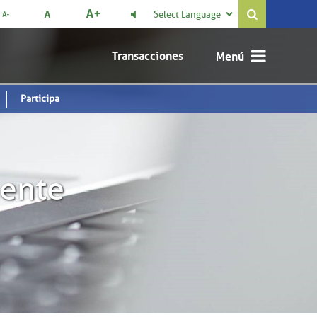
Select Language

Transacciones
Participa
mente