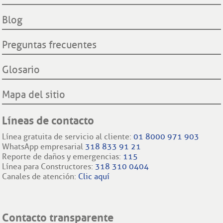
Filiales nacionales
Comisión Regulación de Energía y Gas CREG
red.
Filiales internacionales
Blog
Preguntas frecuentes
Glosario
Mapa del sitio
Líneas de contacto
Línea gratuita de servicio al cliente:
01 8000 971 903
WhatsApp empresarial
318 833 91 21
Reporte de daños y emergencias:
115
Línea para Constructores:
318 310 0404
Canales de atención:
Clic aquí
Contacto transparente