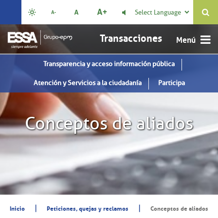
Select Language

Transacciones
Transparencia y acceso información pública
Atención y Servicios a la ciudadanía
Participa
Conceptos de aliados
|
|
Inicio
Peticiones, quejas y reclamos
Conceptos de aliados