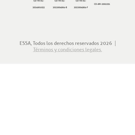
CO-TR-SG-
CO-TR-SG-
CO-TR-SG-
CO-AM-2002291
2024001055
2022004904-B
2022004904-F
ESSA, Todos los derechos reservados 2026
Términos y condiciones legales.