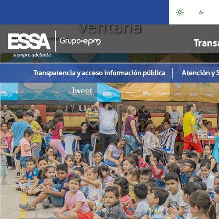
ventana
|
Inicio
ventana
Trans
Acciones d
Transparencia y acceso información pública
Atención y S
Tweet