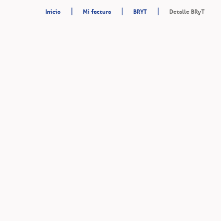
|
|
|
Inicio
Mi factura
BRYT
Detalle BRyT