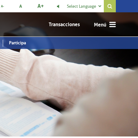
Select Language

Transacciones
Participa