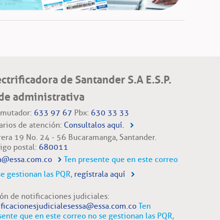
ectrificadora de Santander S.A E.S.P.
de administrativa
mutador:
633 97 67
Pbx:
630 33 33
arios de atención:
Consultalos aquí.
rera 19 No. 24 - 56 Bucaramanga, Santander.
igo postal:
680011
a@essa.com.co
Ten presente que en este correo
se gestionan las PQR,
regístrala aquí
ón de notificaciones judiciales:
ificacionesjudicialesessa@essa.com.co
Ten
sente que en este correo no se gestionan las PQR,