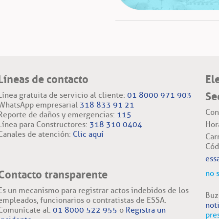
Líneas de contacto
El
Se
Línea gratuita de servicio al cliente:
01 8000 971 903
WhatsApp empresarial
318 833 91 21
Con
Reporte de daños y emergencias:
115
Línea para Constructores:
318 310 0404
Hor
Canales de atención:
Clic aquí
Car
Cód
ess
Contacto transparente
no 
Es un mecanismo para registrar actos indebidos de los
Buz
empleados, funcionarios o contratistas de ESSA.
not
Comunícate al:
01 8000 522 955
o
Registra un
pre