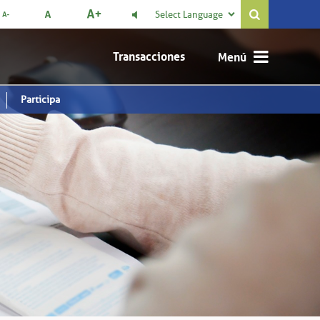
Select Language

Transacciones
Participa