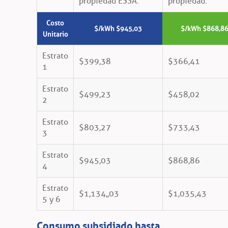
propiedad ESSA:
propiedad:
Costo
$/kWh $945,03
$/kWh $868,8
Unitario
Estrato
$399,38
$366,41
1
Estrato
$499,23
$458,02
2
Estrato
$803,27
$733,43
3
Estrato
$945,03
$868,86
4
Estrato
$1,134,,03
$1,035,43
5 y 6
Consumo subsidiado hasta...