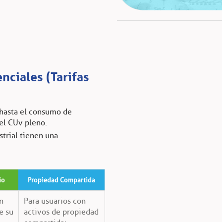
nciales (Tarifas
s hasta el consumo de
 el CUv pleno.
strial tienen una
io
Propiedad Compartida
n
Para usuarios con
e su
activos de propiedad