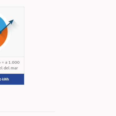
o = a 1.000
el del mar
0 kWh