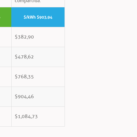
compartida:
6
$/kWh $903,94
$382,90
$478,62
$768,35
$904,46
$1,084,73