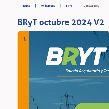
|
|
|
Inicio
Mi factura
BRYT
Detalle BRyT
BRyT octubre 2024 V2