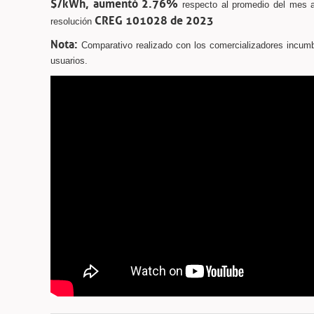
$/kWh, aumentó 2.76%
respecto al promedio del mes an
CREG 101028 de 2023
resolución
Nota:
Comparativo realizado con los comercializadores incum
usuarios.