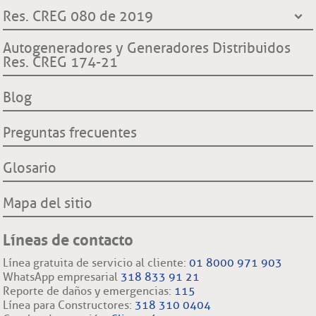
¿Quiénes somos?
Res. CREG 080 de 2019
Contraloría General de la República
Transparencia y accesos a información pública
Hechos históricos
Procuraduría General de la Nación
Derechos y deberes clientes y usuarios ESSA
Declaración de cumplimiento reglas de comportamiento
Autogeneradores y Generadores Distribuidos
Proyecto hidroeléctrico Ituango
Superintendencia de Servicios Públicos Domiciliarios SSP
Res. CREG 174-21
Procedimientos cambio de comercializador y conexión a la
Filiales nacionales
Comisión Regulación de Energía y Gas CREG
red.
Filiales internacionales
Blog
Preguntas frecuentes
Glosario
Mapa del sitio
Líneas de contacto
Línea gratuita de servicio al cliente:
01 8000 971 903
WhatsApp empresarial
318 833 91 21
Reporte de daños y emergencias:
115
Línea para Constructores:
318 310 0404