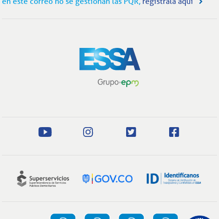
en este correo no se gestionan las PQR,
regístrala aquí