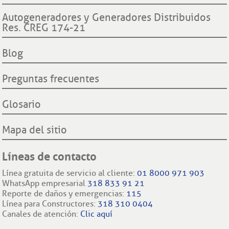
Hechos históricos
Procuraduría General de la Nación
Derechos y deberes clientes y usuarios ESSA
Declaración de cumplimiento reglas de comportamiento
Autogeneradores y Generadores Distribuidos
Proyecto hidroeléctrico Ituango
Superintendencia de Servicios Públicos Domiciliarios SSP
Res. CREG 174-21
Procedimientos cambio de comercializador y conexión a la
Filiales nacionales
Comisión Regulación de Energía y Gas CREG
red.
Filiales internacionales
Blog
Preguntas frecuentes
Glosario
Mapa del sitio
Líneas de contacto
Línea gratuita de servicio al cliente:
01 8000 971 903
WhatsApp empresarial
318 833 91 21
Reporte de daños y emergencias:
115
Línea para Constructores:
318 310 0404
Canales de atención:
Clic aquí