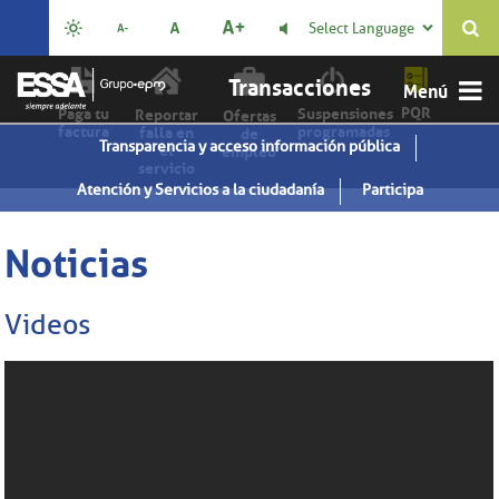
Select Language

Transacciones
PQR
Paga tu
Suspensiones
Reportar
Ofertas
factura
programadas
falla en
de
Transparencia y acceso información pública
el
empleo
servicio
Atención y Servicios a la ciudadanía
Participa
Noticias
Videos