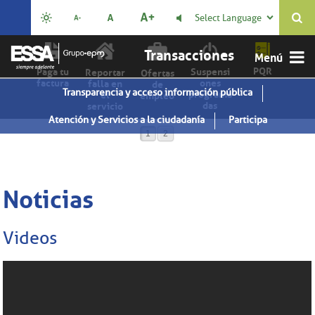
Select Language

Transacciones
PQR
Paga tu
Suspensi
Reportar
Ofertas
factura
ones
falla en
de
Transparencia y acceso información pública
programa
el
empleo
das
servicio
Atención y Servicios a la ciudadanía
Participa
1
2
Noticias
Videos