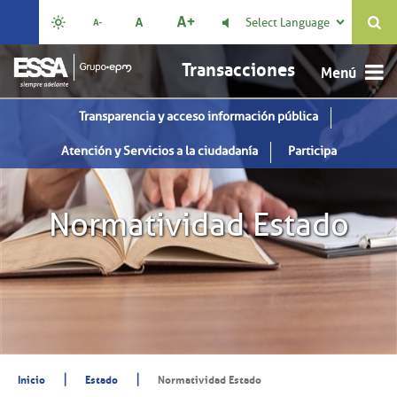
Select Language

Transacciones
Transparencia y acceso información pública
Atención y Servicios a la ciudadanía
Participa
Normatividad Estado
|
|
Inicio
Estado
Normatividad Estado