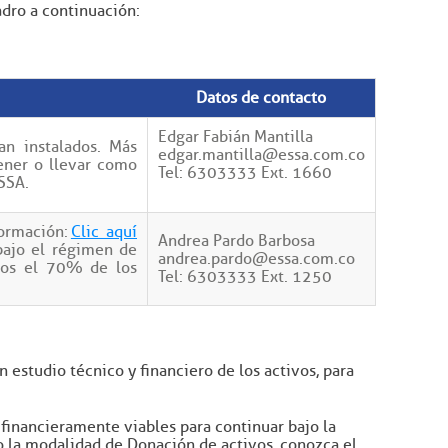
adro a continuación:
Datos de contacto
Edgar Fabián Mantilla
an instalados. Más
edgar.mantilla@essa.com.co
ener o llevar como
Tel: 6303333 Ext. 1660
SSA.
formación:
Clic aquí
Andrea Pardo Barbosa
bajo el régimen de
andrea.pardo@essa.com.co
enos el 70% de los
Tel: 6303333 Ext. 1250
 estudio técnico y financiero de los activos, para
 financieramente viables para continuar bajo la
o la modalidad de Donación de activos, conozca el