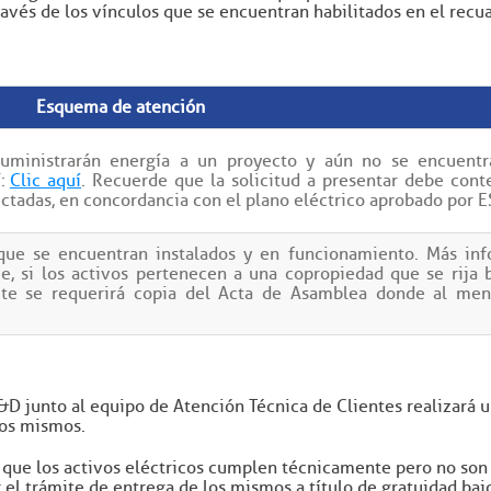
avés de los vínculos que se encuentran habilitados en el recu
Esquema de atención
uministrarán energía a un proyecto y aún no se encuentr
F:
Clic aquí
. Recuerde que la solicitud a presentar debe cont
ectadas, en concordancia con el plano eléctrico aprobado por E
 que se encuentran instalados y en funcionamiento. Más in
e, si los activos pertenecen a una copropiedad que se rija 
ámite se requerirá copia del Acta de Asamblea donde al m
&D junto al equipo de Atención Técnica de Clientes realizará un
los mismos.
na que los activos eléctricos cumplen técnicamente pero no son
 el trámite de entrega de los mismos a título de gratuidad baj