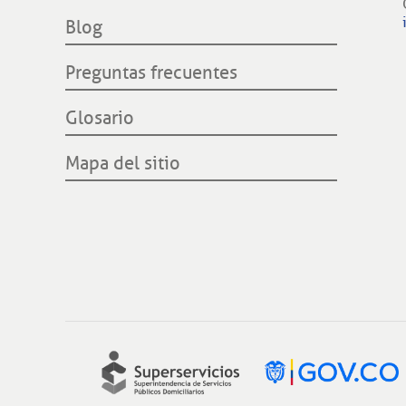
Comisión Regulación de Energía y Gas
comercializador y conexión a la red.
Filiales internacionales
Blog
CREG
Preguntas frecuentes
Glosario
Mapa del sitio