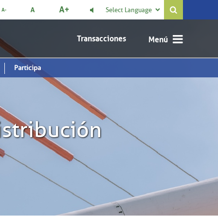
Select Language

Transacciones
Participa
istribución