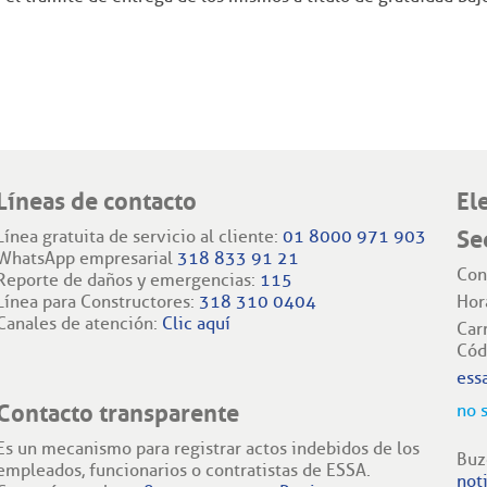
Líneas de contacto
El
Se
Línea gratuita de servicio al cliente:
01 8000 971 903
WhatsApp empresarial
318 833 91 21
Con
Reporte de daños y emergencias:
115
Línea para Constructores:
318 310 0404
Hor
Canales de atención:
Clic aquí
Car
Cód
ess
Contacto transparente
no 
Es un mecanismo para registrar actos indebidos de los
Buz
empleados, funcionarios o contratistas de ESSA.
not