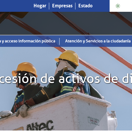
Hogar
Empresas
Estado
a y acceso información pública
Atención y Servicios a la ciudadanía
esión de activos de d