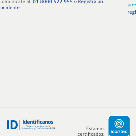
Comunícate al:
01 8000 522 955
o
Registra un
pre
incidente.
regí
Estamos
certificados: