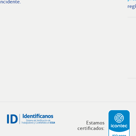
incidente.
regí
Estamos
certificados: