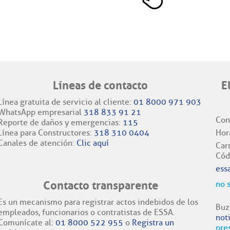
Líneas de contacto
E
Línea gratuita de servicio al cliente:
01 8000 971 903
WhatsApp empresarial
318 833 91 21
Con
Reporte de daños y emergencias:
115
Línea para Constructores:
318 310 0404
Hor
Canales de atención:
Clic aquí
Car
Cód
ess
Contacto transparente
no 
Es un mecanismo para registrar actos indebidos de los
Buz
empleados, funcionarios o contratistas de ESSA.
not
Comunícate al:
01 8000 522 955
o
Registra un
pre