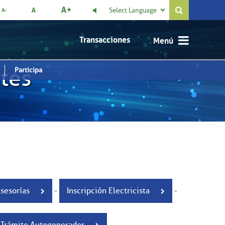
Select Language

Transacciones
ntes
Participa
Asesorías
-
Inscripción Electricista
-
Trámite Autogenerador