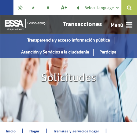
Select Language

Transacciones
Transparencia y acceso información pública
Atención y Servicios a la ciudadanía
Participa
Solicitudes
|
|
|
Inicio
Hogar
Trámites y servicios hogar