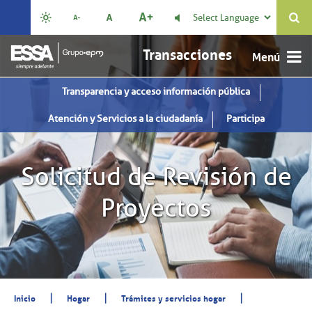
Select Language

Transacciones
Transparencia y acceso información pública
Atención y Servicios a la ciudadanía
Participa
Solicitud de Revisión de
Proyectos
|
|
|
Inicio
Hogar
Trámites y servicios hogar