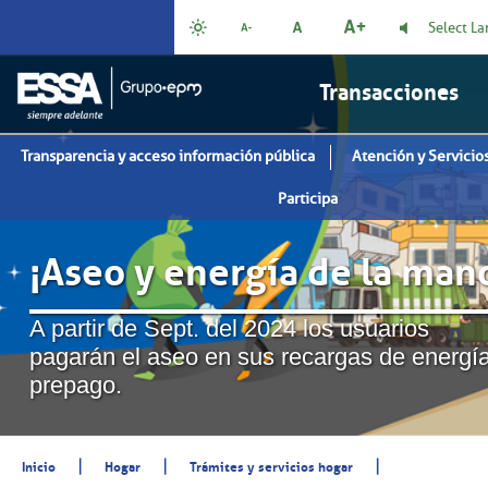
Select L
Transacciones
Transparencia y acceso información pública
Atención y Servicios
Participa
¡Aseo y energía de la man
A partir de Sept. del 2024 los usuarios
pagarán el aseo en sus recargas de energí
prepago.
|
|
|
Inicio
Hogar
Trámites y servicios hogar